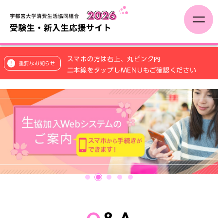
受験生の方へ
スマホの方は右上、丸ピンク内
重要なお知らせ
二本線をタップしMENUもご確認ください
合格した方へ
大学生活と一人暮らしの準備
学びの準備
新入生向け企画
1
2
3
4
5