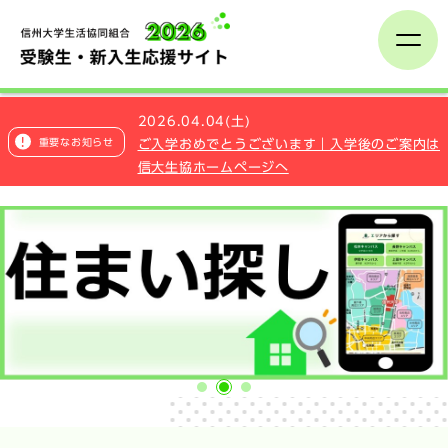
受験生へのご案内
2026.04.04(土)
重要なお知らせ
ご入学おめでとうございます｜入学後のご案内は
新入生保護者向け企画
信大生協ホームページへ
加入手続き
入学までの準備
先輩からのアドバイス
1
2
3