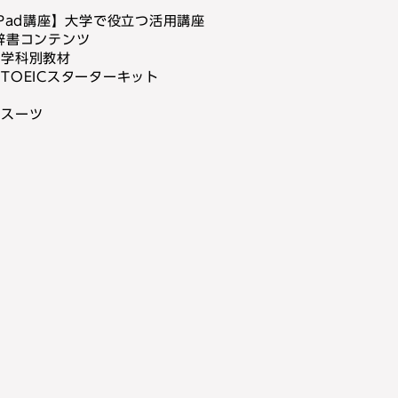
iPad講座】大学で役立つ活用講座
辞書コンテンツ
】学科別教材
TOEICスターターキット
許
用スーツ