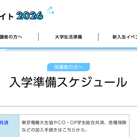
護者の方へ
大学生活準備
新入生イベ
保護者の方へ
ebシ
26年
大学生活ガイド
新入生歓迎会・Girls' Talk
新生活用品のご案内
東京電機
モバイルW
入学準備スケジュール
組合員証発行（大学生協アプリ）について
【PC】学科推奨パソコン・PC周辺機器
学生生活
【PC保
悪質商法
自炊のすすめ
よう！
大学進学ガイドブック
【PC・iPad講座】大学で役立つ活用講座
【PC】
ク）
【教材】TOEICスターターキット
運転免許
共済
東京電機大生協やCO・OP学生総合共済、各種保険
などの加入手続きはこちらから。