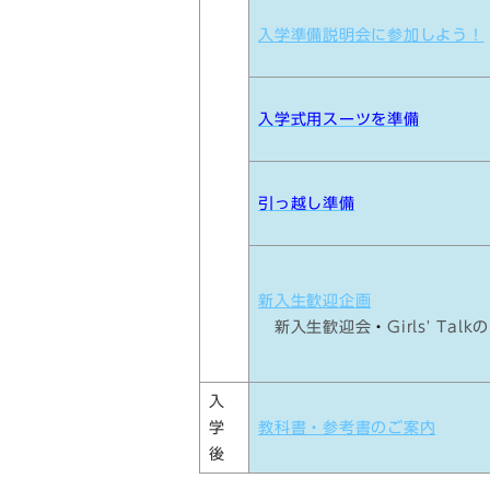
入学準備説明会に参加しよう！
入学式用スーツを準備
引っ越し準備
新入生歓迎企画
新入生歓迎会
・
Girls' Tal
入
学
教科書・参考書のご案内
後