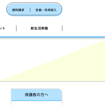
資料請求
生協・共済加入
ント
新生活準備
大学ホームページ
i-Fi
110番
証】4年安心サポートパック
被害防止共同キャンペーン（外部リン
辞書コンテンツ
保護者の方へ