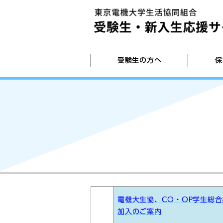
受験生の方へ
保
生協店舗紹介
生協・共済のご加入手続き方法（加入W
【教科書】サイト登録から購入まで（20
入学準備説明会(住まい相談会含む)
お部屋探しのご案内
ステム）
度版）
引越しのご案内
入学準備スケジュール
【iPad】iPadを使って学習効率を高め
【教材】学科別教材
電機大生協、CO・OP学生総合
入学式用スーツ
加入のご案内