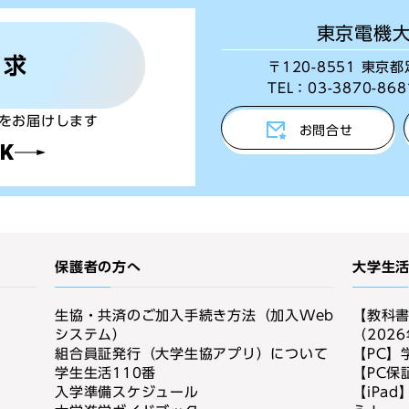
東京電機
請求
〒120-8551 東
TEL：
03-3870-868
をお届けします
お問合せ
K
保護者の方へ
大学生
生協・共済のご加入手続き方法（加入Web
【教科
システム）
（202
組合員証発行（大学生協アプリ）について
【PC】
学生生活110番
【PC保
入学準備スケジュール
【iPa