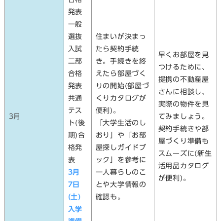
発表
一般
選抜
住まいが決まっ
入試
たら契約手続
早くお部屋を見
二部
き。手続きを終
つけるために、
合格
えたら部屋づく
提携の不動産屋
発表
りの開始(部屋づ
さんに相談し、
共通
くりカタログが
実際の物件を見
テス
便利)。
3月
てみましょう。
ト(後
「大学生活のし
契約手続きや部
期)合
おり」や「お部
屋づくり準備も
格発
屋探しガイドブ
スムーズに(新生
表
ック」を参考に
活用品カタログ
3月
一人暮らし
のこ
が便利)。
7日
とや大学情報の
(土)
確認も。
入学