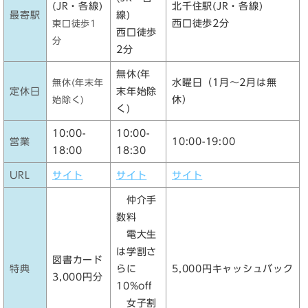
(JR・各線)
北千住駅(JR・各線)
最寄駅
線)
西口徒歩2分
東口徒歩1
西口徒歩
分
2分
無休(年
水曜日（1月～2月は無
無休(年末年
定休日
末年始除
休）
始除く)
く)
10:00-
10:00-
営業
10:00-19:00
18:00
18:30
URL
サイト
サイト
サイト
仲介手
数料
電大生
は学割さ
図書カード
特典
らに
5,000円キャッシュバック
3,000円分
10%off
女子割