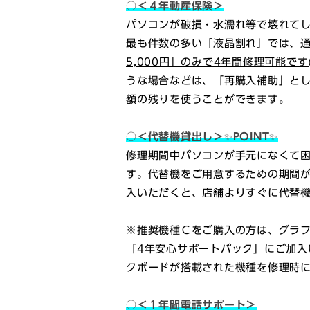
○＜４年動産保険＞
パソコンが破損・水濡れ等で壊れて
最も件数の多い「液晶割れ」では、通
5,000円」のみで4年間修理可能です
うな場合などは、「再購入補助」と
額の残りを使うことができます。
○＜代替機貸出し＞✨POINT✨
修理期間中パソコンが手元になくて
す。代替機をご用意するための期間
入いただくと、店舗よりすぐに代替
※推奨機種Ｃをご購入の方は、グラ
「4年安心サポートパック」にご加入
クボードが搭載された機種を修理時
○＜１年間電話サポート＞