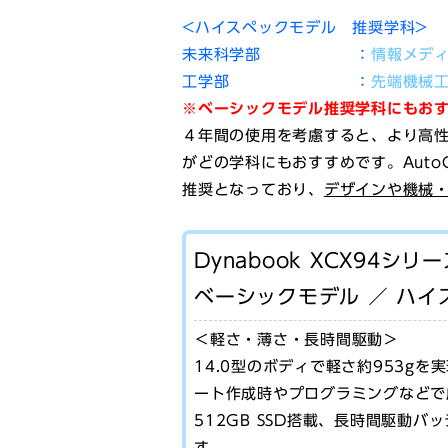
<ハイスペックモデル 推奨学科>
未来科学部 ：
情報メデ
工学部 ：
先端機械
※ベーシックモデル推奨学科にもお
４年間の使用を考慮すると、より高性
がどの学科にもおすすめです。Auto
推奨となっており、
デザインや機械
Dynabook XCX94シリ
ベーシックモデル ／ ハイ
＜軽さ・薄さ・長時間駆動＞
14.0型のボディで軽さ約953gを
ート作成時やプログラミングなどで威力
512GB SSD搭載、長時間駆動
す。