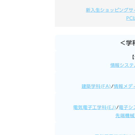
新入生ショッピングサ
P
＜学
【
情報システム
建築学科(FA)
/
情報メディ
電気電子工学科(EJ)
/
電子シ
先端機械