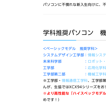
パソコンに不慣れな新入生向けに、
学科推奨パソコン 機
<ベーシックモデル 推奨学科>
システムデザイン工学部：
情報シス
未来科学部 ：
ロボット
工学部 ：
応用化学
工学部第二部 ：
機械工学
※工学部・
情報通信工学科
、工学部
んが、生協ではXCX94シリーズを
※より高性能な「ハイスペックモデ
めです！）