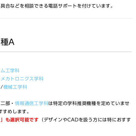
不具合などを相談できる電話サポートを付けています。
種A
テム工学科
・メカトロニクス学科
科
/
機械工学科
科
第二部・
情報通信工学科
は特定の学科推奨機種を定めていませ
おすすめします。
ル」も選択可能です
（デザインやCADを扱う方には特におすす