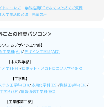
イトについて
学科推奨PCでよくいただくご質問
Cは大学生活に必須
先輩の声
科ごとの推奨パソコン＞
システムデザイン工学部】
工学科(AJ)
/
デザイン工学科(AD)
【未来科学部】
ア学科(FI)
/
ロボット・メカトロニクス学科(FR)
【工学部】
ステム工学科(EH)
/
応用化学科(ES)
/
機械工学科(EK)
/
工学科(EF)
/
情報通信工学科(EC)
【工学部第二部】