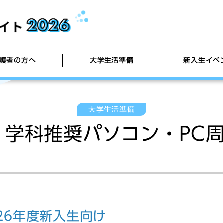
護者の方へ
大学生活準備
新入生イベ
大学生活準備
ebシ
26年
大学生活ガイド
新入生歓迎会・Girls' Talk
新生活用品のご案内
東京電機
モバイルW
】学科推奨パソコン・PC
組合員証発行（大学生協アプリ）について
【PC】学科推奨パソコン・PC周辺機器
学生生活
【PC保
悪質商法
自炊のすすめ
よう！
大学進学ガイドブック
【PC・iPad講座】大学で役立つ活用講座
【PC】
ク）
【教材】TOEICスターターキット
運転免許
026年度新入生向け