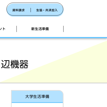
資料請求
生協・共済加入
ント
新生活準備
大学ホームページ
i-Fi
周辺機器
110番
証】4年安心サポートパック
被害防止共同キャンペーン（外部リン
辞書コンテンツ
大学生活準備