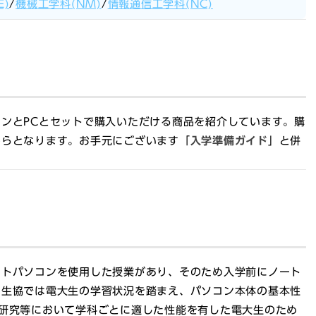
)
/
機械工学科(NM)
/
情報通信工学科(NC)
ンとPCとセットで購入いただける商品を紹介しています。購
からとなります。お手元にございます「
入学準備ガイド
」と併
は
ートパソコンを使用した授業があり、そのため入学前にノート
。生協では電大生の学習状況を踏まえ、パソコン本体の基本性
研究等において学科ごとに適した性能を有した電大生のため