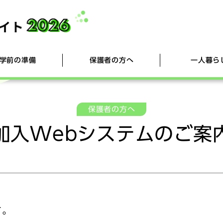
学前の準備
保護者の方へ
一人暮ら
保護者の方へ
新潟県立大学ホームページ
[1] 資料請求
加入Webシステムのご案内
新生活用品のご案内
友作祭2026 ～県大で一番早い新入生歓迎イベ
[2] 生
学生生活
大学生協
加入Webシステムのご案
ふうせん 
ント！～
[3] 大学生協アプリ(公式)のご登録
[4] 
学生委員会「ちゅーりっぷ」
[4] 学習用パソコン購入者限定ページ(セット
インター
アップ)
す。