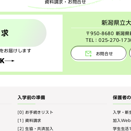
資料請求・お問合せ
新潟県立
請求
〒950-8680 新
TEL：
025-270-173
をお届けします
お問合せ
K
入学前の準備
保護者
[0] お手続きリスト
入学・新
[1] 資料請求
加入We
[2] 生協・共済加入
学生生活1