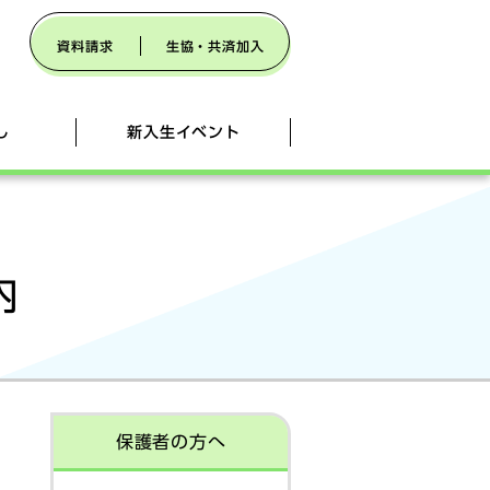
資料請求
生協・共済加入
し
新入生イベント
協・共済加入
110番
の引っ越しガイド (外部サイト)
内
新入生号 - 新入生歓迎冊子 -
新潟県立大学 推奨スペックパソコン
ネット環境の準備
保護者の方へ