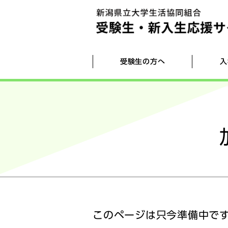
受験生の方へ
入
生協店舗紹介
[0] お手続きリスト
入学・新生活準備資料を請求する
一人暮らしのお部屋探し
新入生相談会
[2] ミールパス
組合員証発行(大学生協アプリ)について
学生生活110番
履修登録相談会
[5] 新入生向け運転免許取得プラン
入学式スーツ（外部リンク）
このページは只今準備中で