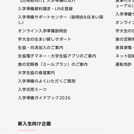
【合格者向け】入学準備の流れ
食事付き
ューアル)
入学準備資料請求・LINE登録
入学準備
入学準備サポートセンター（説明会&住まい探
し）
オンライ
オンライン入学準備説明会
宇大生の
宇大生の住まい探しサポート
食の定期
生協・共済加入のご案内
家具家電
生協電子マネー・大学生協アプリのご案内
ネット回
食の定期券「ミールプラン」のご案内
運転免許
大学生協の食堂案内
入学準備のよくいただくご質問
入学式用スーツ
入学準備ガイドブック2026
新入生向け企画