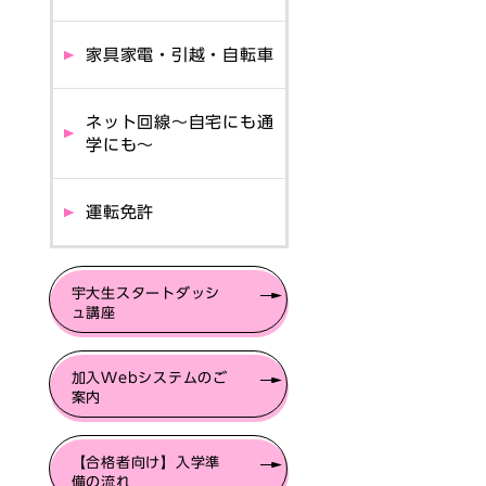
家具家電・引越・自転車
ネット回線～自宅にも通
学にも～
運転免許
宇大生スタートダッシ
ュ講座
加入Webシステムのご
案内
【合格者向け】入学準
備の流れ