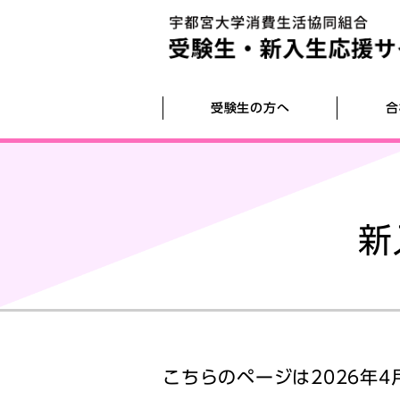
受験生の方へ
合
資料請求・LINE登録
宇都宮大学推奨スペックパソコン
新生活情報冊子「春香」のご案内
新
【合格者向け】入学準備の流れ
食事付き学生会館のご案内(2026年改装
リニューアル)
前期入試日（前日・当日）住まい探し
語学辞書コンテンツセット DICTOOL
教えてC.C.S.
オンライン入学準備説明会
宇大生の住まい探しサポート
宇都宮大学（リンク）
教科書の準備・購入案内
新入生交流会2026(4/3･4/4)
生協電子マネー・大学生協アプリのご案
ネット回線～自宅にも通学にも～
入学準備のよくいただくご質問
こちらのページは2026年