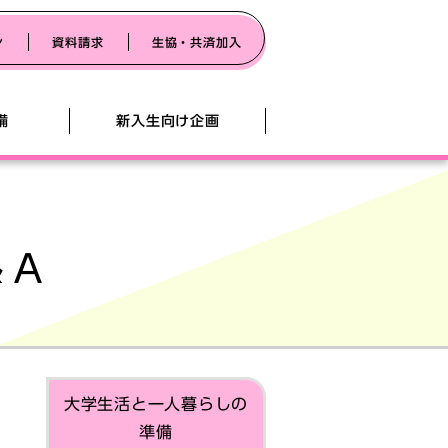
ン
資料請求
生協・共済加入
備
新入生向け企画
キャンパス
サポートセンター（説明会&住まい探
ためのPCキャリア講座
公務員試験対策学内講座
＆Ａ
ン入学準備説明会
紹介
業着・関数電卓
早期合格者交流会
済加入のご案内
・引越・自転車
ための講座案内
の食堂案内
大学生活と一人暮らしの
ガイドブック2026
準備