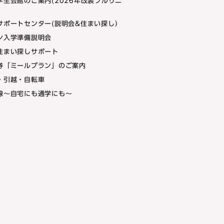
学生会館のご案内(2026年改装フルリニ
サポートセンター(説明会&住まい探し）
ン入学準備説明会
住まい探しサポート
券「ミールプラン」のご案内
・引越・自転車
線～自宅にも通学にも～