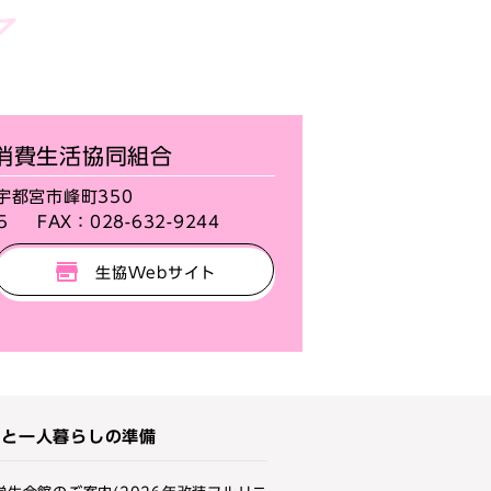
消費生活協同組合
県宇都宮市峰町350
5
FAX：
028-632-9244
生協Webサイト
活と一人暮らしの準備