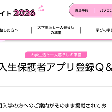
来場予約
パソコ
大学生活と一人暮らし
格した方へ
学びの準
の準備
大学生活と一人暮らしの準備
前期/後期試験当日 資料配布
PCサポート・セットアップのご案内
宇大生スタートダッシュ講座
オープン
入学準備
宇大生の
初めての
入生保護者アプリ登録Ｑ
入学準備資料請求・LINE登録
フル
入学準備サポートセンター(説明会&住まい探
し）
オンライ
し）
受験宿泊案内
英語学習アカデミックパック
新入生歓迎企画一覧
生協店舗
白衣・作
【終了】
宇大生の住まい探しサポート
生協・共
食の定期券「ミールプラン」のご案内
家具家電
英語コミュニケーション講座
新入生お悩み相談会
宇大生の
内
食の定期券「ミールプラン」のご案内
大学生協
運転免許
入学式用スーツ
入学準備
4月入学の方へのご案内がそのまま掲載されてお