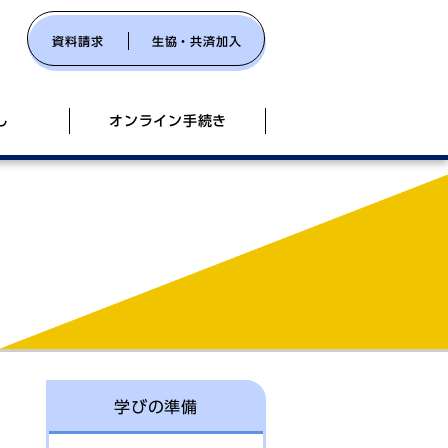
資料請求
生協・共済加入
し
オンライン手続き
険のご案内
26
イドブック(日吉)
し・相談会（SFC）
)
食堂定期券）
スマップ
ドリル（タイピング練習ソフト）のご
売
 各店SNSのご案内
社会へのパスポート(外部リンク)
売
学びの準備
・留学のご案内