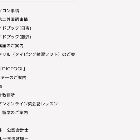
ソコン事情
第二外国語事情
イドブック(日吉)
イドブック(藤沢)
講座のご案内
ドリル（タイピング練習ソフト）のご案
DICTOOL」
ルーターのご案内
売
け教習所
マンオンライン英会話レッスン
・留学のご案内
ルー公認会計士ー
ルー司法試験ー