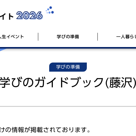
入生イベント
学びの準備
一人暮ら
学びの準備
生協・共済加入のご案内
パソコン点検会
慶應生の第二外国語事情
お部屋探し・相談会（日吉）
生協・共済加入Webシステム
共済・保
春應祭20
学びのガ
お部屋探
学びのガイドブック(藤沢
て
生協マネー
新学期サポート組織(KAGLA)のご案内
引っ越し
ミール（
キャンパ
キーボー
自転車販
パソコン講座のご案内
案内
慶應義塾大学公式ホームページ
NHK受信契約（学生免除制度）
慶應生協
新・大人
Wi-Fiルーターのご案内
教科書販
部リン
マンツーマンオンライン英会話レッスン
海外体験
向けの情報が掲載されております。