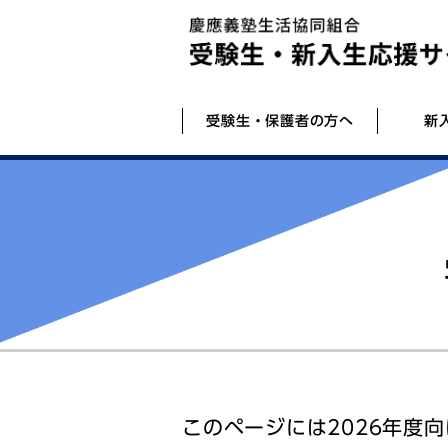
受験生・保護者の方へ
新
よくある質問集
入学準備相談会
学部別パソコン事情
新生活の準備
デジタルパンフレット一覧
組合員証発行（大学生協アプリ）につい
海外体験･留学のご案内
大学生協の新生活用品
学びのガイドブック(藤沢)
受験宿泊
電気契約のご案内
語学辞書「DICTOOL」
悪質商法被害防止共同キャンペーン（外
新入生向け教習所
ク）
このページには2026年度