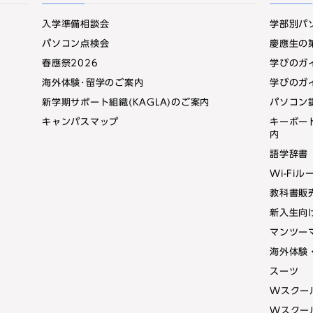
入学準備相談会
学部別パ
パソコン点検会
慶應生の
春應祭2026
学びのガ
海外体験･留学のご案内
学びのガ
新学期サポート組織(KAGLA)のご案内
パソコン
キャンパスマップ
キーボー
内
語学辞書「
Wi-Fi
教科書販
新入生向
マンツー
海外体験
スーツ
Wスクー
Wスクー