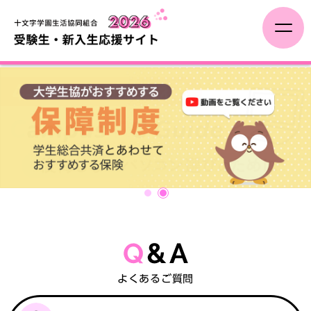
受験生の方へ
新入生・保護者の方へ
一人暮らし
1
2
入学までに
新入生イベント
よくあるご質問