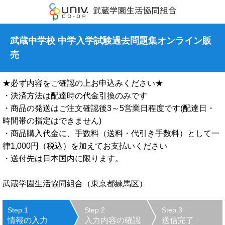
武蔵中学校 中学入学試験過去問題集オンライン販
売
★必ず内容をご確認の上お申込みください★
・決済方法は配達時の代金引換のみです
・商品の発送はご注文確認後3～5営業日程度です(配達日・
時間帯の指定はできません)
・商品購入代金に、手数料（送料・代引き手数料）として一
律1,000円（税込）を加えてお支払いください
・送付先は日本国内に限ります。
武蔵学園生活協同組合（東京都練馬区）
Step.1
Step.2
Step.3
情報の入力
入力内容の確認
送信完了