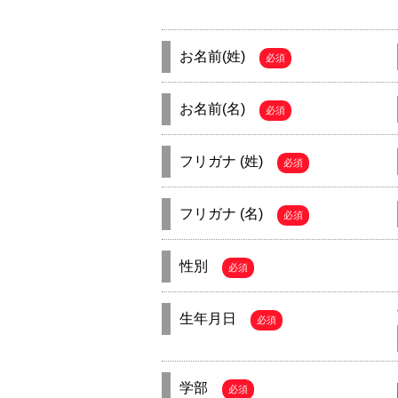
お名前(姓)
必須
お名前(名)
必須
フリガナ (姓)
必須
フリガナ (名)
必須
性別
必須
生年月日
必須
学部
必須