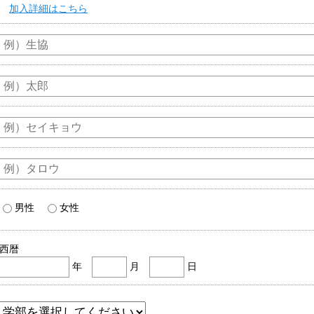
加入詳細はこちら
男性
女性
西暦
年
月
日