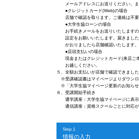
メールアドレスにお送りください。また
●クレジットカード(Web)の場合
店舗で確認を取ります。ご連絡は不要
●大学生協ローンの場合
お手続きメールをお送りいたしますので「@c-
設定をお願いいたします。届きましたメ
がおりましたら店舗確認いたします。
●店頭支払いの場合
現金またはクレジットカード(来店ご本
お越しください。
５、全額お支払いが店舗で確認できました
※受講確認書はマイページよりダウンロ
※「大学生協マイページ更新のお知らせ
６、受講開始手続き
通学講座：大学生協マイページに表示さ
通信講座：資格スクールごとに対応が異
Step.1
情報の入力