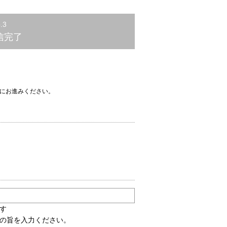
.3
信完了
先にお進みください。
す
の旨を入力ください。