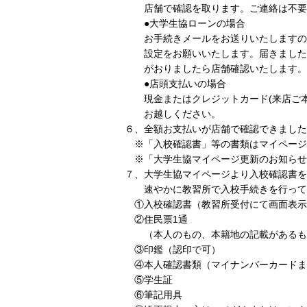
店舗で確認を取ります。ご連絡は不要
●大学生協ローンの場合
お手続きメールをお送りいたしますので「@c-
設定をお願いいたします。届きましたメ
がおりましたら店舗確認いたします。
●店頭支払いの場合
現金またはクレジットカード(来店ご本
お越しください。
６、全額お支払いが店舗で確認できました
※「入校確認書」等の書類はマイページ
※「大学生協マイページ更新のお知らせ
７、大学生協マイページより入校確認書を
速やかに教習所で入校手続きを行って
①入校確認書（教習所受付にて画面表示
②住民票1通
（本人のもの、本籍地の記載があるもの
③印鑑（認印で可）
④本人確認書類（マイナンバーカードま
⑤学生証
⑥筆記用具