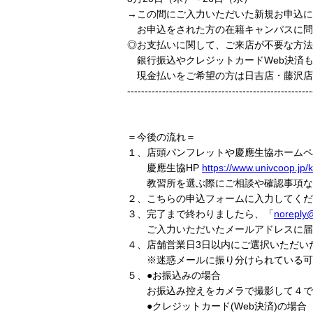
→この間にご入力いただいた新規お申込に
お申込をされた方の在籍キャンパスに問
◎お支払いに関して、ご来店が不要な方法
銀行振込やクレジットカードWeb決済
現金払いをご希望の方は日吉店・藤沢店
-----------------------------------------------------
＝今後の流れ＝
１、店頭パンフレットや慶應生協ホームペ
慶應生協HP
https://www.univcoop.jp/
教習所を選ぶ際にご相談や確認事項など
２、こちらの申込フォームに入力してくだ
３、完了まで終わりましたら、「
noreply@
ご入力いただいたメールアドレスに届
４、店舗営業日3日以内にご選択いただい
※迷惑メールに振り分けられている可
５、●お振込みの場合
お振込み控えをカメラで撮影して４でご
●クレジットカード(Web決済)の場合