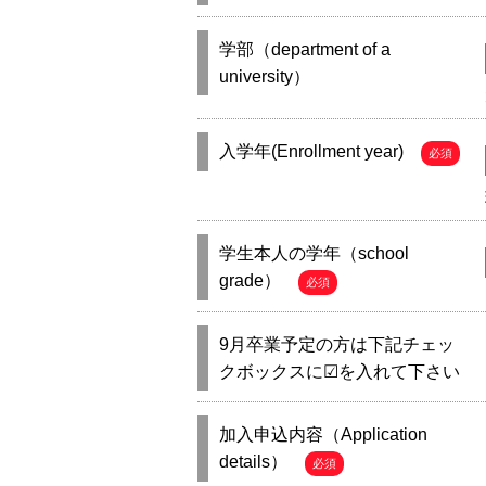
学部（department of a
university）
入学年(Enrollment year)
必須
学生本人の学年（school
grade）
必須
9月卒業予定の方は下記チェッ
クボックスに☑を入れて下さい
加入申込内容（Application
details）
必須