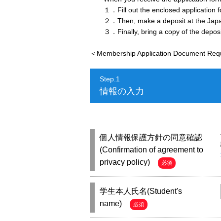
１．Fill out the enclosed application f
２．Then, make a deposit at the Japan P
３．Finally, bring a copy of the deposit s
＜Membership Application Document Re
Step.1
情報の入力
個人情報保護方針の同意確認
(Confirmation of agreement to
privacy policy)
必須
学生本人氏名(Student's
name)
必須