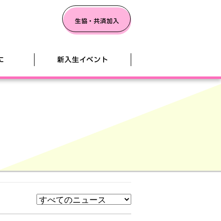
生協・共済加入
に
新入生イベント
学・入学の皆様へ
ステムのご案内
のためのパソコンスキルアップ講座
した 平日ナイトタイム説明会
3月開催
ガイドブック
書コンテンツ
委員会のご紹介
品
け運転免許