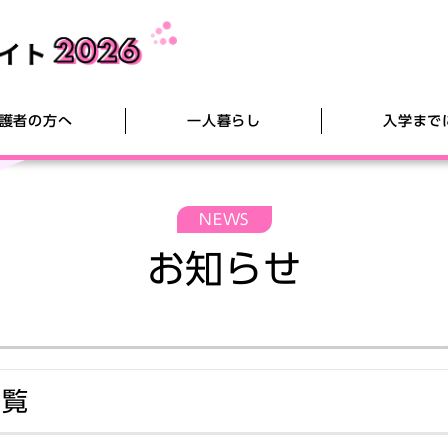
護者の方へ
一人暮らし
入学まで
NEWS
年3月
生協店舗紹介
生協・共済のご加入手続き方法
家賃債務保証サービス
安心サポートパックに加入しよう！
終了しました 実家生特化 入学準備説明
大学院進
ミールシ
お引越し
横国大生
終了しま
お知らせ
会 2026年3月開催
2026年
横浜国立大学オンラインオープンキャンパス
編入される方へ
セットアップ講習会
大学進学
語学系辞
ー
生協学生委員会によるイベント等のご案内
学科別交流会
生協学生
TOEFL-ITP対策教材
入学記念
入学式スーツ
新入生向
一覧
悪質商法被害防止共同キャンペーン（外部リン