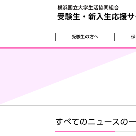
受験生の方へ
保
受験宿泊
入学準備！6のSTEP
お部屋探し
生協パソコンのご案内
終了しました 入学準備説明会 2026
開催
生協電子マネーの利用動画
家具・家電
パソコン周辺機器紹介
横浜国立大学ホームページ
平日店舗開催！ 新入生サポートセンタ
ネット回線
自転車
すべてのニュースの