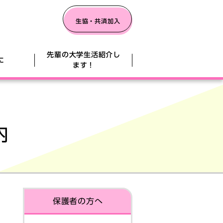
生協・共済加入
先輩の大学生活紹介し
に
ます！
入のご案内
内
大学生協のCO･OP学生総合共済
被害防止共同キャンペーン（外部リン
保護者の方へ