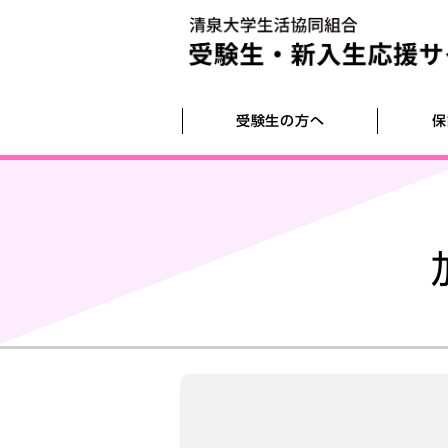
受験生の方へ
保
受験生を応援します！ （全国大学生協連
生協・共済加入のおすすめ（清泉大学生
引越し
2026推奨ノートパソコンのご案内
自炊にチャレンジ！大学生の自炊レシピ
サイト）
紹介）
学生協発行）です
大学生協アプリのご案内
大学生活ハウマッチ