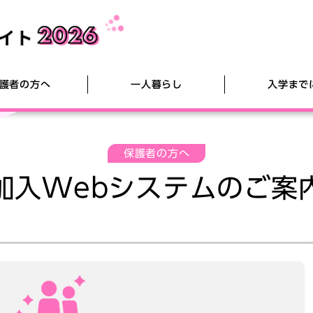
護者の方へ
一人暮らし
入学まで
保護者の方へ
Web
協のご
新生活用品のご案内
新入生向け運転免許
教科書購
加入Webシステムのご案
清泉大学・清泉大学短期大学部ホームページ
加入Webシステムのご案内
2026
集（大
悪質商法
入学式スーツ
ク）