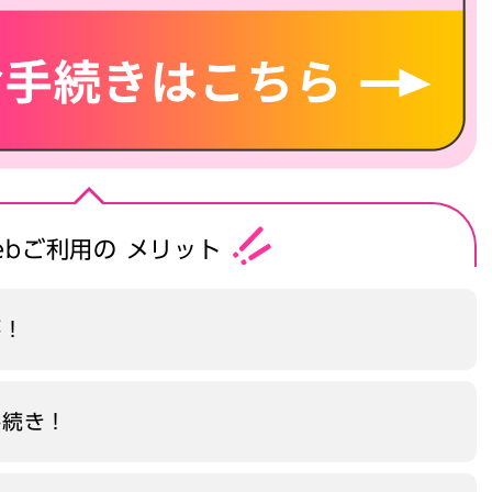
ebご利用の
メリット
要！
手続き！