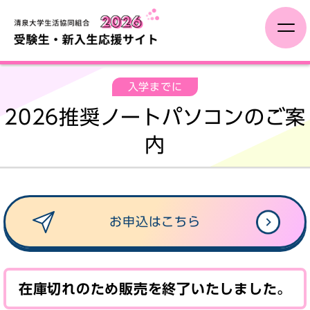
受験生の方へ
入学までに
2026推奨ノートパソコンのご案
保護者の方へ
内
一人暮らし
入学までに
お申込はこちら
先輩の大学生活紹介します！
在庫切れのため販売を終了いたしました。